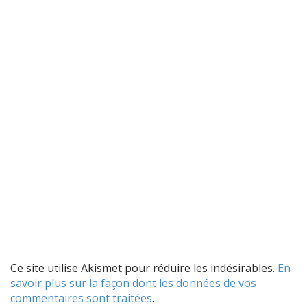
v
i
g
a
t
i
o
n
Ce site utilise Akismet pour réduire les indésirables.
En
savoir plus sur la façon dont les données de vos
commentaires sont traitées
.