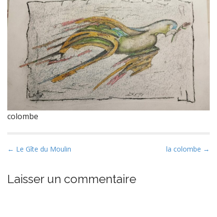
colombe
P
← Le Gîte du Moulin
la colombe →
o
s
Laisser un commentaire
t
n
a